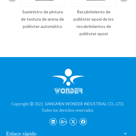
 de pintura
Recubrimiento de
Revestimientos de
 de arena de
poliéster epoxi de los
polvo de textura de
p
 automático
recubrimientos de
arena negra RAL9005
poliéster epoxi
para hardware
JIANGMEN WONDER INDUSTRIAL CO., LTD
Copyright

2022
.
Todos los derechos reservados.
Enlace rápido