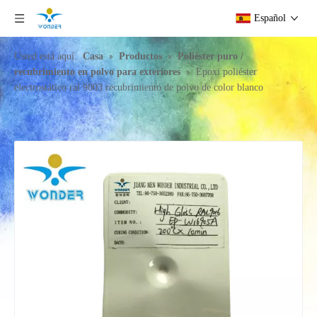
Español
»
»
Usted está aquí:
Casa
Productos
Poliéster puro /
»
recubrimiento en polvo para exteriores
Epoxi poliéster
electrostático ral 9003 recubrimiento de polvo de color blanco