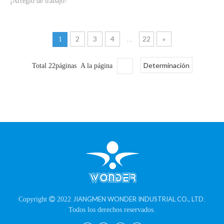
¡Arreglo de trabajo!
2
3
4
22
»
1
...
Determinación
Total 22páginas A la página
JIANGMEN WONDER INDUSTRIAL CO., LTD
Copyright

2022
.
Todos los derechos reservados.