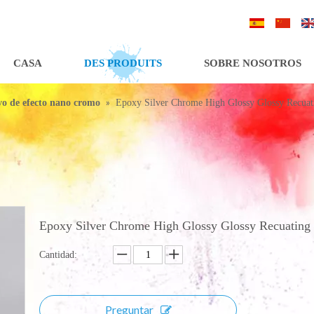
/
/
CASA
DES PRODUITS
SOBRE NOSOTROS
»
vo de efecto nano cromo
Epoxy Silver Chrome High Glossy Glossy Recuat
Epoxy Silver Chrome High Glossy Glossy Recuating
Cantidad:
Preguntar