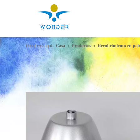
»
»
Usted está aquí:
Casa
Productos
Recubrimiento en pol