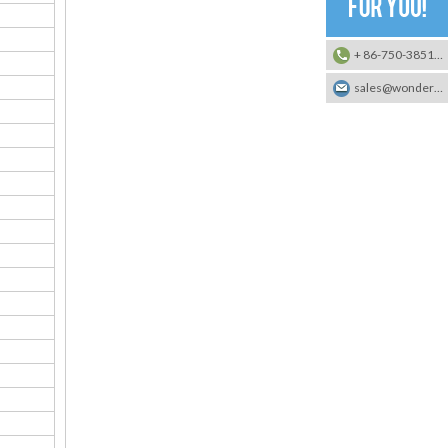
+ 86-750-3851290
sales@wonderchemical.com