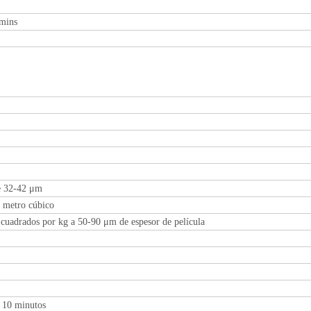
5mins
e 32-42 μm
r metro cúbico
cuadrados por kg a 50-90 μm de espesor de película
/ 10 minutos