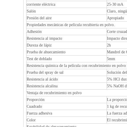
corriente eléctrica
25-30 mA
Salón
Claro, ningú
Presión del aire
Apropiado
Propiedades mecánicas de película recubierta en polvo.
Adhesión
Corte cruzad
Resistencia al impacto
Impacto dir
Dureza de lápiz
2h
Prueba de ahuecamiento
Mandrel de
Test de doblado
5mm
Resistencia química de la película con recubrimiento en polvo
Prueba del spray de sal
Solución de
Resistencia al ácido
5% HCl dura
Resistencia alcalina
5% NaOH dur
Ventaja de recubrimiento en polvo
Proporción
La proporci
Cuadrado
1 kg de recu
Fuerza adhesiva
La fuerza ad
Color
El recubrimi
Estabilidad de almacenamiento