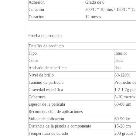
Adhesión
Grado de 0
Curación
200ºC * 10mins / 180ºC * 1
Duracion
12 meses
Prueba de producto
Detalles de producto
Tipo
interior
Color
plata
Acabado de superficie
liso
Nivel de brillo
80-120%
Tamaño de partícula
Promedio d
Gravedad específica
1.2-1.7g po
Cobertura
8-10 metros 
espesor de la película
60-80 μm
Recomendación de aplicaciones
Voltaje de aplicación
60-90 kv
Distancia de la pistola a componente
15-20 cm
Temperatura de curado
200 grados 